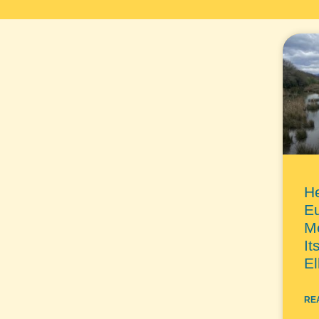
He
Eu
M
I
El
RE