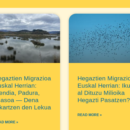
gaztien Migrazioa
Hegaztien Migrazi
skal Herrian:
Euskal Herrian: Iku
endia, Padura,
al Dituzu Milioika
tsasoa — Dena
Hegazti Pasatzen
kartzen den Lekua
READ MORE »
AD MORE »