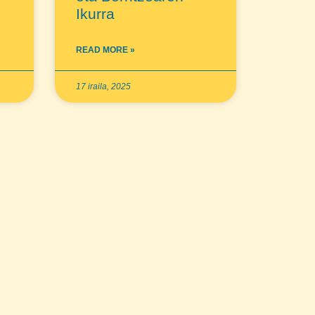
Ikurra
READ MORE »
17 iraila, 2025