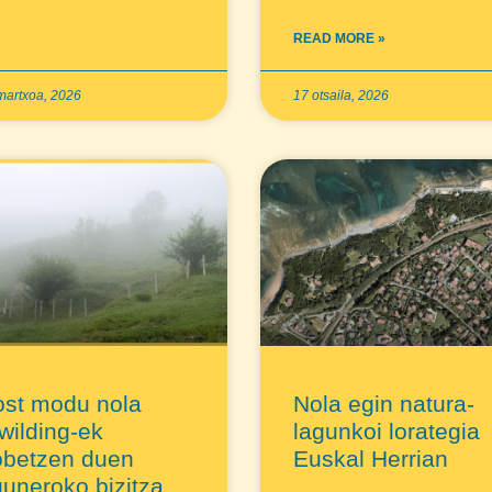
READ MORE »
martxoa, 2026
17 otsaila, 2026
ost modu nola
Nola egin natura-
wilding-ek
lagunkoi lorategia
obetzen duen
Euskal Herrian
uneroko bizitza