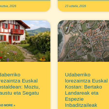
buztua, 2026
23 uztaila, 2026
aberriko
Udaberriko
rezaintza Euskal
lorezaintza Euskal
staldean: Moztu,
Kostan: Bertako
austu eta Segatu
Landareak eta
Espezie
Inbaditzaileak
AD MORE »