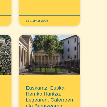
18 urtarrila, 2026
Euskaraz: Euskal
Herriko Haritza:
Legearen, Galeraren
eta Berritzearen