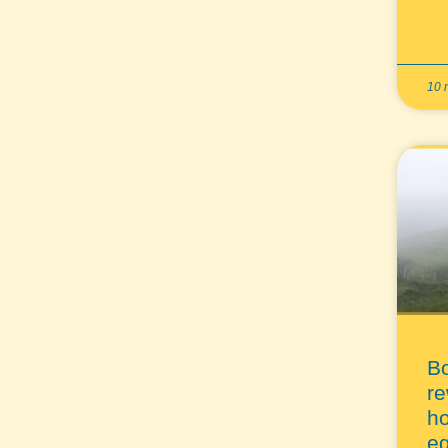
10 
B
re
h
eg