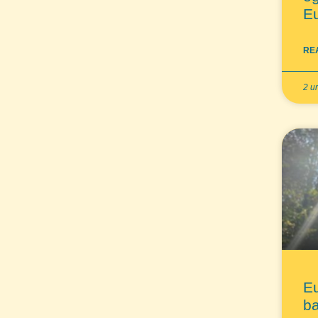
Eu
RE
2 u
Eu
ba