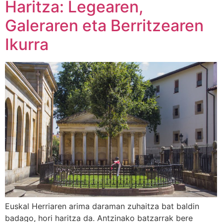
Haritza: Legearen,
Galeraren eta Berritzearen
Ikurra
Euskal Herriaren arima daraman zuhaitza bat baldin
badago, hori haritza da. Antzinako batzarrak bere