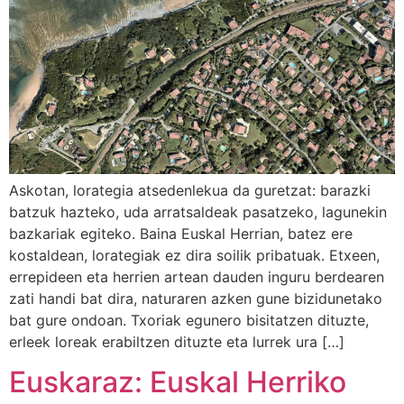
Askotan, lorategia atsedenlekua da guretzat: barazki
batzuk hazteko, uda arratsaldeak pasatzeko, lagunekin
bazkariak egiteko. Baina Euskal Herrian, batez ere
kostaldean, lorategiak ez dira soilik pribatuak. Etxeen,
errepideen eta herrien artean dauden inguru berdearen
zati handi bat dira, naturaren azken gune bizidunetako
bat gure ondoan. Txoriak egunero bisitatzen dituzte,
erleek loreak erabiltzen dituzte eta lurrek ura […]
Euskaraz: Euskal Herriko