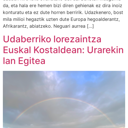
da, eta hala ere hemen bizi diren gehienak ez dira inoiz
konturatu eta ez dute horren berririk. Udazkenero, bost
mila milioi hegaztik uzten dute Europa hegoalderantz,
Afrikarantz, abiatzeko. Neguari aurrea […]
Udaberriko lorezaintza
Euskal Kostaldean: Urarekin
lan Egitea