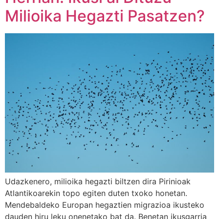
Milioika Hegazti Pasatzen?
Udazkenero, milioika hegazti biltzen dira Pirinioak
Atlantikoarekin topo egiten duten txoko honetan.
Mendebaldeko Europan hegaztien migrazioa ikusteko
dauden hiru leku onenetako bat da. Benetan ikusgarria