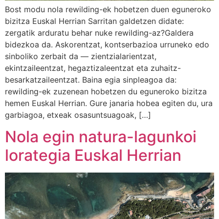
Bost modu nola rewilding-ek hobetzen duen eguneroko
bizitza Euskal Herrian Sarritan galdetzen didate:
zergatik arduratu behar nuke rewilding-az?Galdera
bidezkoa da. Askorentzat, kontserbazioa urruneko edo
sinboliko zerbait da — zientzialarientzat,
ekintzaileentzat, hegaztizaleentzat eta zuhaitz-
besarkatzaileentzat. Baina egia sinpleagoa da:
rewilding-ek zuzenean hobetzen du eguneroko bizitza
hemen Euskal Herrian. Gure janaria hobea egiten du, ura
garbiagoa, etxeak osasuntsuagoak, […]
Nola egin natura-lagunkoi
lorategia Euskal Herrian