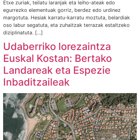
Etxe zuriak, teilatu laranjak eta leiho-ateak edo
egurrezko elementuak gorriz, berdez edo urdinez
margotuta. Hesiak karratu-karratu moztuta, belardiak
oso labur segatuta, eta zuhaitzak terrazak estaltzeko
diziplinatuta. […]
Udaberriko lorezaintza
Euskal Kostan: Bertako
Landareak eta Espezie
Inbaditzaileak