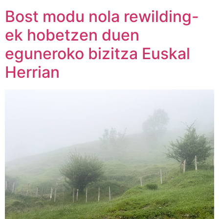
Bost modu nola rewilding-
ek hobetzen duen
eguneroko bizitza Euskal
Herrian