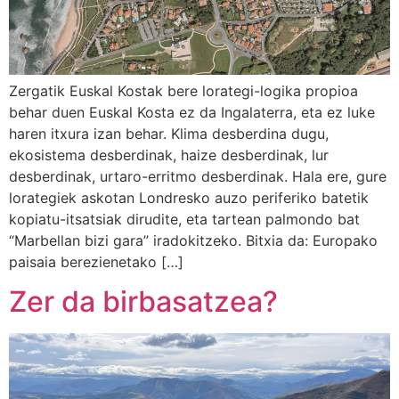
Zergatik Euskal Kostak bere lorategi-logika propioa
behar duen Euskal Kosta ez da Ingalaterra, eta ez luke
haren itxura izan behar. Klima desberdina dugu,
ekosistema desberdinak, haize desberdinak, lur
desberdinak, urtaro-erritmo desberdinak. Hala ere, gure
lorategiek askotan Londresko auzo periferiko batetik
kopiatu-itsatsiak dirudite, eta tartean palmondo bat
“Marbellan bizi gara” iradokitzeko. Bitxia da: Europako
paisaia berezienetako […]
Zer da birbasatzea?