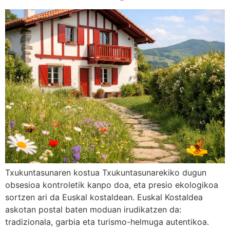
Txukuntasunaren kostua Txukuntasunarekiko dugun
obsesioa kontroletik kanpo doa, eta presio ekologikoa
sortzen ari da Euskal kostaldean. Euskal Kostaldea
askotan postal baten moduan irudikatzen da:
tradizionala, garbia eta turismo-helmuga autentikoa.