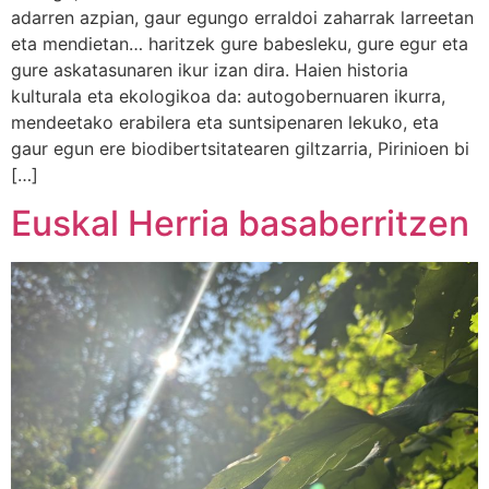
adarren azpian, gaur egungo erraldoi zaharrak larreetan
eta mendietan… haritzek gure babesleku, gure egur eta
gure askatasunaren ikur izan dira. Haien historia
kulturala eta ekologikoa da: autogobernuaren ikurra,
mendeetako erabilera eta suntsipenaren lekuko, eta
gaur egun ere biodibertsitatearen giltzarria, Pirinioen bi
[…]
Euskal Herria basaberritzen