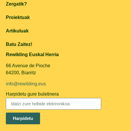
Zergatik?
Proiektuak
Artikuluak
Batu Zaitez!
Rewilding Euskal Herria
66 Avenue de Pioche
64200, Biarritz
info@rewilding.eus
Harpidetu gure buletinera
Harpidetu