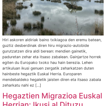
Hiri askoren aldiriak baino txikiagoa den eremu batean,
guztiz desberdinak diren hiru migrazio-autobide
gurutzatzen dira aldi berean: mendien gainetik,
paduretan zehar eta itsaso zabalean. Gainjartze horrek
egiten du Europako txoko hau hain berezia. Lehen
artikuluan ikusi genuen zergatik zeharkatzen duten
hainbeste hegaztik Euskal Herria. Europaren
mendebaldeko hegaletik jaisten diren eta itsaso zabala
zeharkatu nahi ez […]
Hegaztien Migrazioa Euskal
Herrian: Ikusi al Dituzu