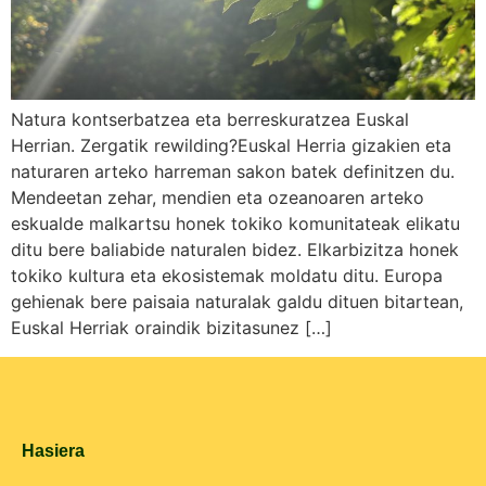
Natura kontserbatzea eta berreskuratzea Euskal
Herrian. Zergatik rewilding?Euskal Herria gizakien eta
naturaren arteko harreman sakon batek definitzen du.
Mendeetan zehar, mendien eta ozeanoaren arteko
eskualde malkartsu honek tokiko komunitateak elikatu
ditu bere baliabide naturalen bidez. Elkarbizitza honek
tokiko kultura eta ekosistemak moldatu ditu. Europa
gehienak bere paisaia naturalak galdu dituen bitartean,
Euskal Herriak oraindik bizitasunez […]
Hasiera