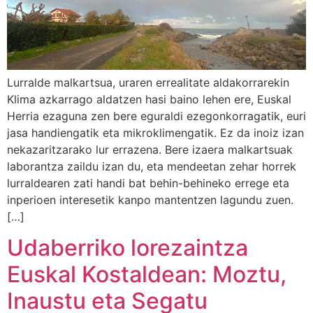
Lurralde malkartsua, uraren errealitate aldakorrarekin
Klima azkarrago aldatzen hasi baino lehen ere, Euskal
Herria ezaguna zen bere eguraldi ezegonkorragatik, euri
jasa handiengatik eta mikroklimengatik. Ez da inoiz izan
nekazaritzarako lur errazena. Bere izaera malkartsuak
laborantza zaildu izan du, eta mendeetan zehar horrek
lurraldearen zati handi bat behin-behineko errege eta
inperioen interesetik kanpo mantentzen lagundu zuen.
[…]
Udaberriko lorezaintza
Euskal Kostaldean: Moztu,
Inaustu eta Segatu