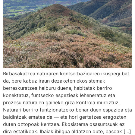
Birbasakatzea naturaren kontserbazioaren ikuspegi bat
da, bere kabuz iraun dezaketen ekosistemak
berreskuratzea helburu duena, habitatak berriro
konektatuz, funtsezko espezieak leheneratuz eta
prozesu naturalen gaineko giza kontrola murriztuz.
Naturari berriro funtzionatzeko behar duen espazioa eta
baldintzak ematea da — eta hori gertatzea eragozten
duten oztopoak kentzea. Ekosistema osasuntsuak ez
dira estatikoak. Ibaiak ibilgua aldatzen dute, basoak […]